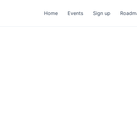
Home
Events
Sign up
Roadm
Gebruikersnaam of e-mail
Wachtwoord
Aangemeld blijven